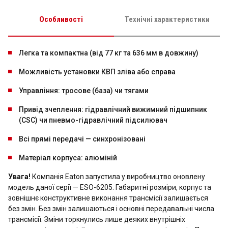
Особливості
Технічні характеристики
Легка та компактна (від 77 кг та 636 мм в довжину)
Можливість установки КВП зліва або справа
Управління: тросове (база) чи тягами
Привід зчеплення: гідравлічний вижимний підшипник
(CSC) чи пневмо-гідравлічний підсилювач
Всі прямі передачі — синхронізовані
Матеріал корпуса: алюміній
Увага!
Компанія Eaton запустила у виробництво оновлену
модель даної серії —
ESO-6205
. Габаритні розміри, корпус та
зовнішнє конструктивне виконання трансмісії залишається
без змін. Без змін залишаються і основні передавальні числа
трансмісії. Зміни торкнулись лише деяких внутрішніх