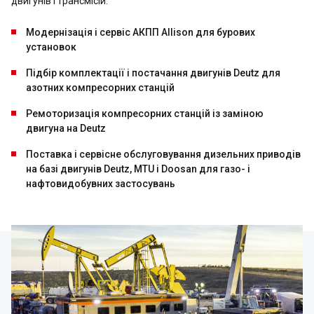
двигунів і трансмісій.
Модернізація і сервіс АКПП Allison для бурових
установок
Підбір комплектації і постачання двигунів Deutz для
азотних компресорних станцій
Ремоторизація компресорних станцій із заміною
двигуна на Deutz
Поставка і сервісне обслуговування дизельних приводів
на базі двигунів Deutz, MTU і Doosan для газо- і
нафтовидобувних застосувань