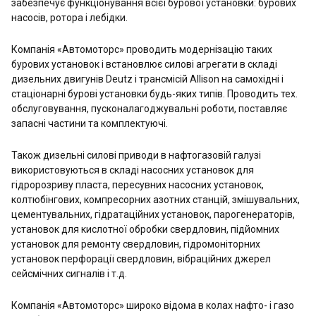
забезпечує функціонування всієї бурової установки: бурових
насосів, ротора і лебідки.
Компанія «Автомоторс» проводить модернізацію таких
бурових установок і встановлює силові агрегати в складі
дизельних двигунів Deutz і трансмісій Allison на самохідні і
стаціонарні бурові установки будь-яких типів. Проводить тех.
обслуговування, пусконалагоджувальні роботи, поставляє
запасні частини та комплектуючі.
Також дизельні силові приводи в нафтогазовій галузі
використовуються в складі насосних установок для
гідророзриву пласта, пересувних насосних установок,
колтюбінгових, компресорних азотних станцій, змішувальних,
цементувальних, гідратаційних установок, парогенераторів,
установок для кислотної обробки свердловин, підйомних
установок для ремонту свердловин, гідромоніторних
установок перфорації свердловин, вібраційних джерел
сейсмічних сигналів і т.д.
Компанія «Автомоторс» широко відома в колах нафто- і газо