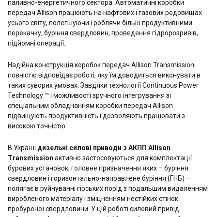
паливно-енергетичного сектора. Автоматичні коробки
передач Allison працюють на нафтових і газових родовищах
усього світу, полегшуючи і роблячи більш продуктивними
перекачку, буріння свердловин, проведення гідророзривів,
підйомні операції.
Надійна конструкція коробок передач Allison Transmission
повністю відповідає роботі, яку їм доводиться виконувати в
таких суворих умовах. Завдяки технології Continuous Power
Technology ™ і можливості зручного інтегрування зі
спеціальним обладнанням коробки передач Allison
підвищують продуктивність і дозволяють працювати з
високою точністю.
В Україні
дизельні силові приводи з АКПП Allison
Transmission
активно застосовуються для комплектації
бурових установок, головне призначення яких – буріння
свердловин і горизонтально-направлене буріння (ГНБ) –
полягає в руйнуванні гірських порід з подальшим видаленням
виробленого матеріалу і зміцненням нестійких стінок
пробуреної свердловини. У цій роботі силовий привід