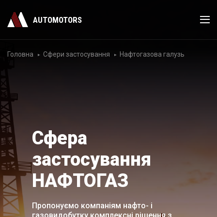
AUTOMOTORS
Головна
Сфери застосування
Нафтогазова галузь
Сфера
застосування
НАФТОГАЗ
Пропонуємо компаніям нафто- і
газовидобутку комплексні рішення з