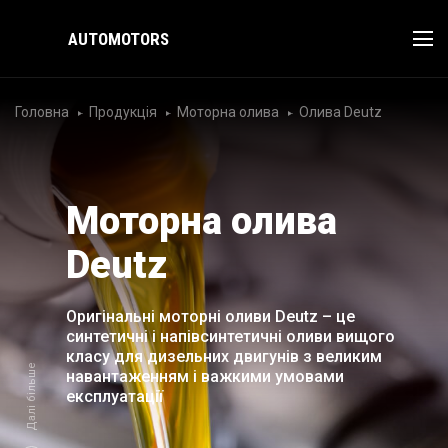
AUTOMOTORS
Головна
Продукція
Моторна олива
Олива Deutz
Моторна олива
Deutz
Оригінальні моторні оливи Deutz – це
синтетичні і напівсинтетичні оливи вищого
класу для дизельних двигунів з
великим
Далі більше
навантаженням і важкими умовами
експлуатації