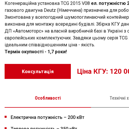
Когенераційна установка TCG 2015 V08
ел. потужністю 
газового двигуна Deutz (Німеччина) призначена для робо
Змонтована у всепогодний шумопоглинаючий контейнер,
виконана для монтажу всередині будівлі. Збірка КГУ дано
ДП «Автомоторс» на власній виробничій базі в Україні з 
європейських комплектуючих. Завдяки цьому серія TCG 
ідеальним співвідношенням ціна - якість.
Термін окупності - 1,7 роки!
Ціна КГУ: 120 
Консультація
Особливості
Технічні 
Електрична потужність – 200 кВт
Теплова потужність – 350 кВт