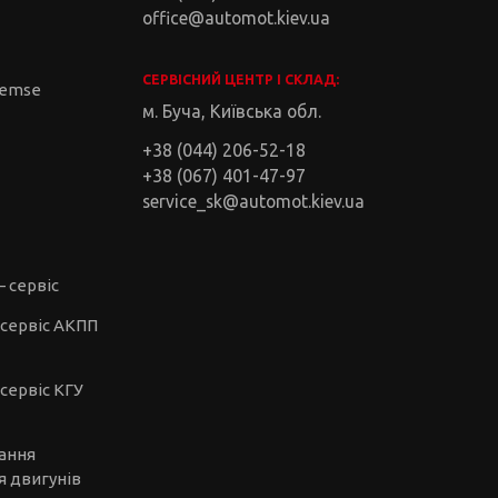
office@automot.kiev.ua
СЕРВІСНИЙ ЦЕНТР І СКЛАД:
remse
м. Буча, Київська обл.
+38 (044) 206-52-18
+38 (067) 401-47-97
service_sk@automot.kiev.ua
– сервіс
-сервіс АКПП
сервіс КГУ
чання
я двигунів