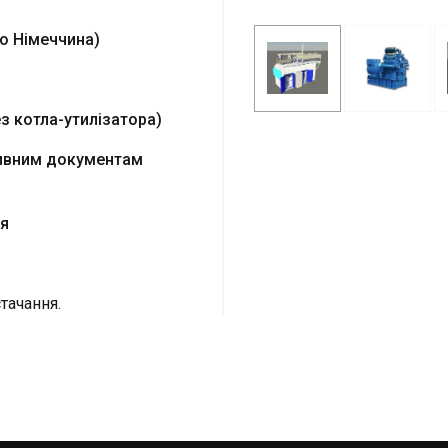
во Німеччина)
з котла-утилізатора)
тивним документам
ня
тачання.