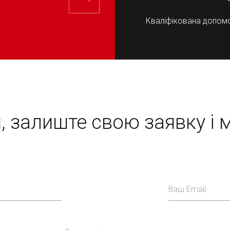
Кваліфікована допомо
я, залиште свою заявку
і 