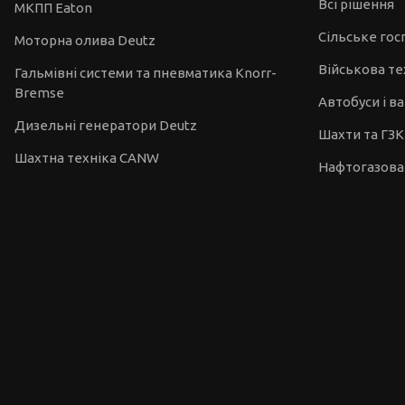
Всі рішення
МКПП Eaton
Сільське го
Моторна олива Deutz
Військова те
Гальмівні системи та пневматика Knorr-
Bremse
Автобуси і в
Дизельні генератори Deutz
Шахти та ГЗК
Шахтна техніка CANW
Нафтогазова