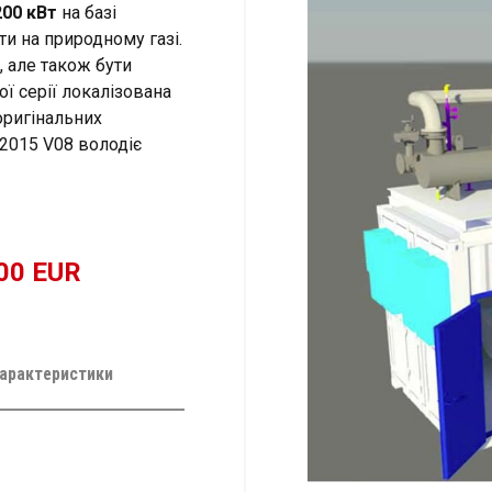
200 кВт
на базі
ти на природному газі.
 але також бути
ї серії локалізована
оригінальних
2015 V08 володіє
000 EUR
характеристики