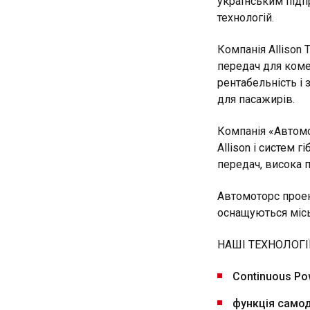
українським підп
технологій.
Компанія Allison 
передач для коме
рентабельність і 
для пасажирів.
Компанія «Автом
Allison і систем 
передач, висока п
Автомоторс проек
оснащуються місь
НАШІ ТЕХНОЛОГІ
Continuous Po
функція самод