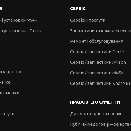
Я
СЕРВІС
ні установки MWM
Сервісні послуги
і установки з Deutz
Запчастини та комплектуюч
Ремонт і обслуговування
Сервіс / запчастини Deutz
Сервіс / запчастини Allison
сподарство
Сервіс / запчастини MWM
хніка
Сервіс / запчастини Knorr-B
антажівки
ПРАВОВІ ДОКУМЕНТИ
 галузь
Для договорів та послуг
Публічний договір – оферта 