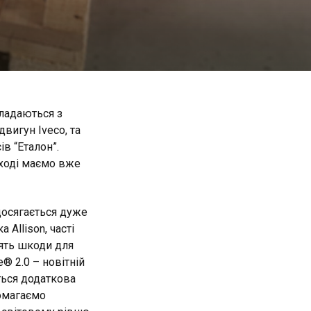
кладаються з
двигун Iveco, та
в “Еталон”.
иході маємо вже
досягається дуже
Allison, часті
ять шкоди для
® 2.0 – новітній
ться додаткова
помагаємо