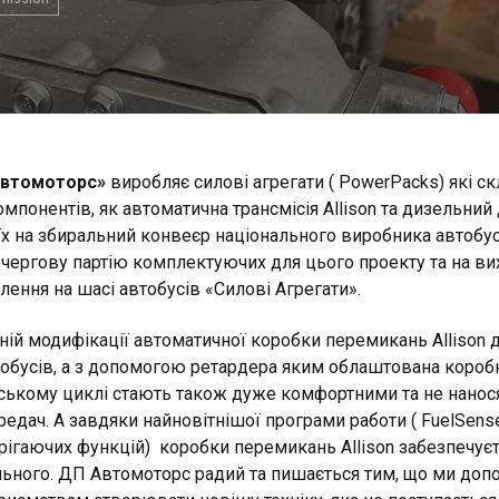
Автомоторс»
виробляє силові агрегати ( PowerPacks) які с
мпонентів, як автоматична трансмісія Allison та дизельний 
їх на збиральний конвеєр національного виробника автобусі
чергову партію комплектуючих для цього проекту та на в
лення на шасі автобусів «Силові Агрегати».
ній модифікації автоматичної коробки перемикань Allison 
обусів, а з допомогою ретардера яким облаштована коробка 
ському циклі стають також дуже комфортними та не нанос
едач. А завдяки найновітнішої програми работи ( FuelSense
рігаючих функцій) коробки перемикань Allison забезпечує
льного. ДП Автомоторс радий та пишається тим, що ми до