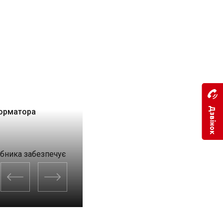
Дзвінок
форматора
робника забезпечує