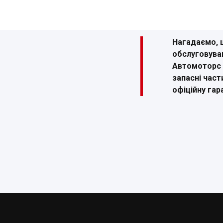
Нагадаємо, щ
обслуговуван
Автомоторс м
запасні част
офіційну гар