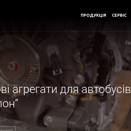
ПРОДУКЦІЯ
СЕРВІС
Го
ві агрегати для автобусів
лон”
smission