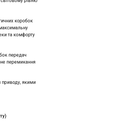
 світовому рівню
атичних коробок
 максимальну
пеки та комфорту
бок передач
авне перемикання
и приводу, якими
ту)