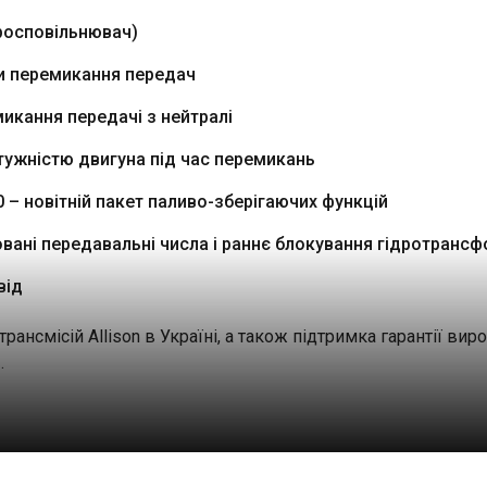
росповільнювач)
и перемикання передач
икання передачі з нейтралі
тужністю двигуна під час перемикань
0 – новітній пакет паливо-зберігаючих функцій
овані передавальні числа і раннє блокування гідротранс
від
трансмісій Allison в Україні, а також підтримка гарантії ви
.