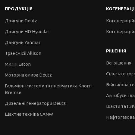
ПРОДУКЦІЯ
КОГЕНЕРАЦІ
Двигуни Deutz
Когенерацій
Двигуни HD Hyundai
Когенераційн
Двигуни Yanmar
РІШЕННЯ
Трансмісії Allison
Всі рішення
МКПП Eaton
Сільське го
Моторна олива Deutz
Військова те
Гальмівні системи та пневматика Knorr-
Bremse
Автобуси і в
Дизельні генератори Deutz
Шахти та ГЗК
Шахтна техніка CANW
Нафтогазова