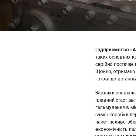
Підприємство «
таких основних ко
серійно постачає 
Щойно, отримано 
готові до встанов
Завдяки спеціаль
плавний старт авт
гальмування в мі
самої коробки пер
пакет паливо-збе
економічність па