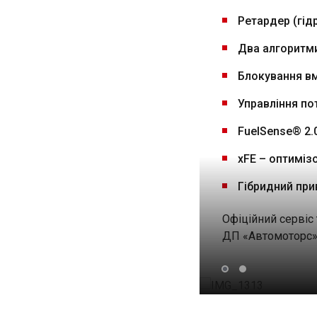
Ретардер (гід
Два алгоритм
Блокування вм
Управління по
FuelSense® 2.
xFE – оптиміз
Гібридний при
Офіційний сервіс 
ДП «Автомоторс»