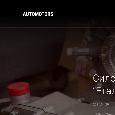
AUTOMOTORS
Сило
“Ета
2021.04.29
Allison Tran