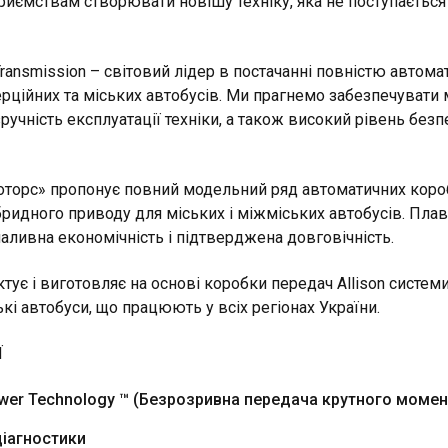
риємствам створювати новішу техніку, яка не поступається
Transmission – світовий лідер в постачанні повністю автом
рційних та міських автобусів. Ми прагнемо забезпечувати
зручність експлуатації техніки, а також високий рівень без
оторс» пропонує повний модельний ряд автоматичних коро
гібридного приводу для міських і міжміських автобусів. Пл
аливна економічність і підтверджена довговічність.
тує і виготовляє на основі коробки передач Allison систем
кі автобуси, що працюють у всіх регіонах України.
Ї
wer Technology ™ (Безрозривна передача крутного момен
іагностики