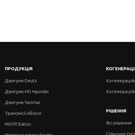
ПРОДУКЦІЯ
КОГЕНЕРАЦІ
Двигуни Deutz
Когенерацій
Двигуни HD Hyundai
Когенераційн
Двигуни Yanmar
РІШЕННЯ
Трансмісії Allison
Всі рішення
МКПП Eaton
Сільське го
Моторна олива Deutz