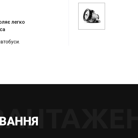
оляє легко
са
автобуси.
ВАНТАЖЕ
УВАННЯ