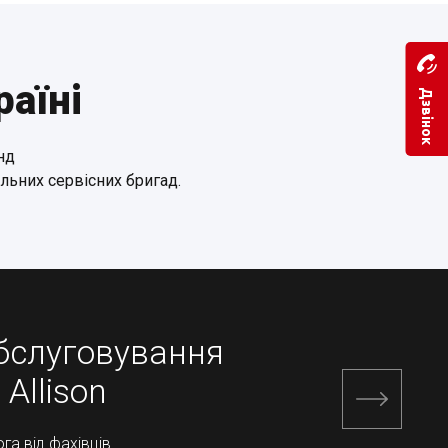
раїні
Дзвінок
нд
більних сервісних бригад.
обслуговування
 Allison
га від фахівців