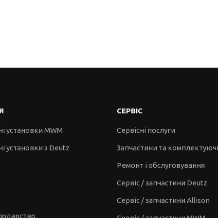
Я
СЕРВІС
ні установки MWM
Сервісні послуги
і установки з Deutz
Запчастини та комплектуюч
Ремонт і обслуговування
Сервіс / запчастини Deutz
Сервіс / запчастини Allison
сподарство
Сервіс / запчастини MWM