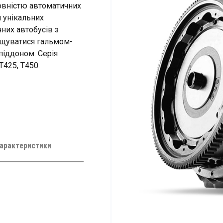
 повністю автоматичних
 унікальних
чних автобусів з
нащуватися гальмом-
піддоном. Серія
T425, T450.
характеристики