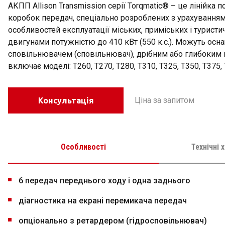
АКПП Allison Transmіssion серії Torqmatic® – це лінійка
коробок передач, спеціально розроблених з урахуванням
особливостей експлуатації міських, приміських і туристи
двигунами потужністю до 410 кВт (550 к.с.). Можуть ос
сповільнювачем (сповільнювач), дрібним або глибоким 
включає моделі: T260, T270, T280, T310, T325, T350, T375, 
Ціна за запитом
Консультація
Особливості
Технічні 
6 передач переднього ходу і одна заднього
діагностика на екрані перемикача передач
опціонально з ретардером (гідросповільнювач)