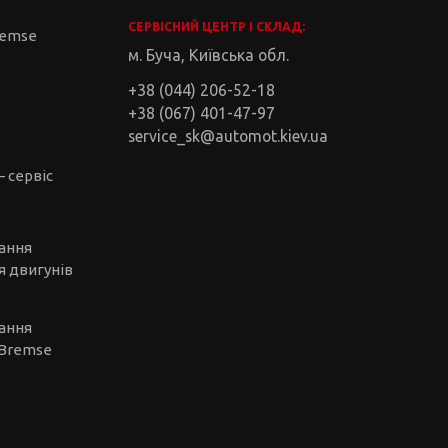
СЕРВІСНИЙ ЦЕНТР І СКЛАД:
remse
м. Буча, Київська обл.
+38 (044) 206-52-18
+38 (067) 401-47-97
service_sk@automot.kiev.ua
– сервіс
чання
я двигунів
чання
-Bremse