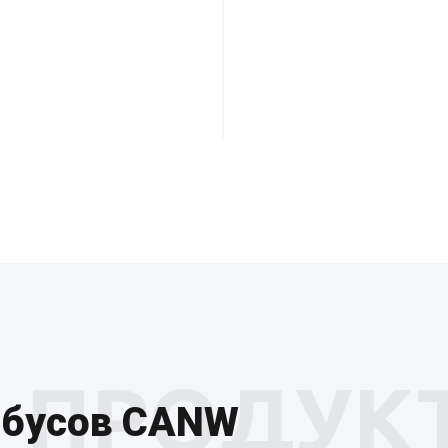
ПРОДУК
обусов CANW