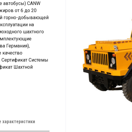
е автобусы) CANW
иров от 6 до 20
ний горно-добывающей
эксплуатации на
моходного шахтного
комплектующие
ва Германия),
е качество
 Сертификат Системы
фикат Шахтной
е характеристики