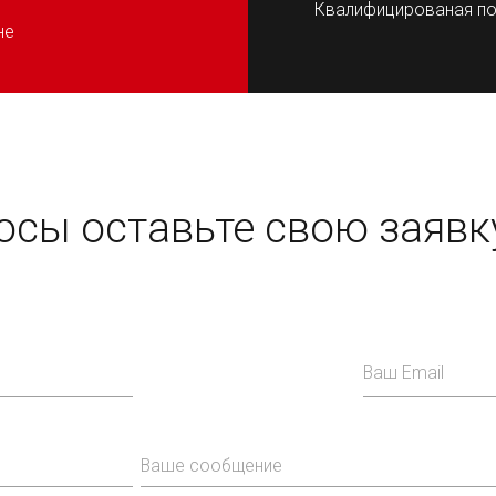
Квалифицированая по
не
росы оставьте свою заявк