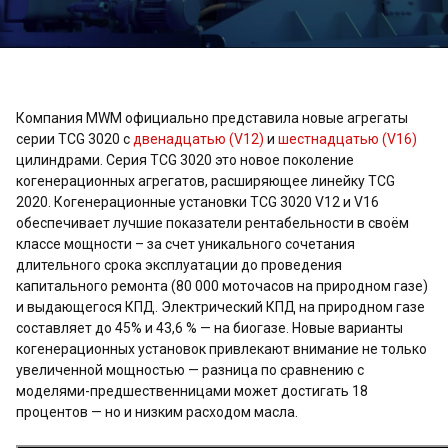
Компания MWM официально представила новые агрегаты
серии TCG 3020 с
двенадцатью (V12)
и
шестнадцатью (V16)
цилиндрами. Серия TCG 3020 это новое поколение
когенерационных агрегатов, расширяющее линейку TCG
2020. Когенерационные установки TCG 3020 V12 и V16
обеспечивает лучшие показатели рентабельности в своём
классе мощности – за счет уникального сочетания
длительного срока эксплуатации до проведения
капитального ремонта (80 000 моточасов на природном газе)
и выдающегося КПД. Электрический КПД на природном газе
составляет до 45% и 43,6 % — на биогазе. Новые варианты
когенерационных установок привлекают внимание не только
увеличенной мощностью — разница по сравнению с
моделями-предшественницами может достигать 18
процентов — но и низким расходом масла.